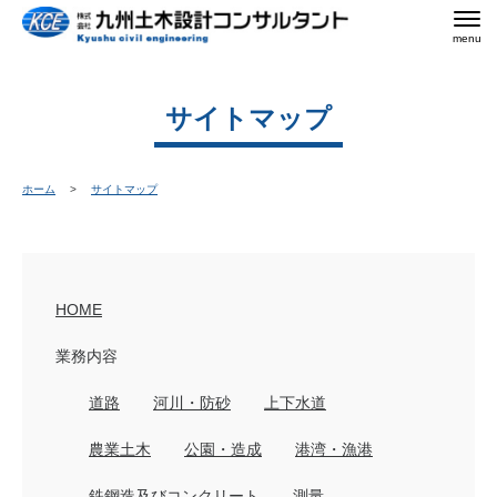
menu
サイトマップ
ホーム
サイトマップ
HOME
業務内容
道路
河川・防砂
上下水道
農業土木
公園・造成
港湾・漁港
鉄鋼造及びコンクリート
測量