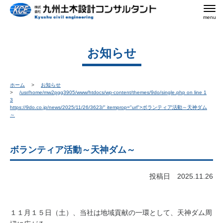
menu
お知らせ
ホーム
お知らせ
/usr/home/mw2pgg3905/www/htdocs/wp-content/themes/9do/single.php on line
1
3
https://9do.co.jp/news/2025/11/26/3623/" itemprop="url">
ボランティア活動～天神ダム
～
ボランティア活動～天神ダム～
投稿日 2025.11.26
１１月１５日（土）、当社は地域貢献の一環として、天神ダム周