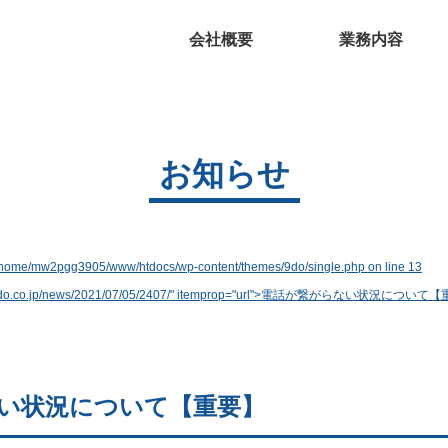
会社概要
業務内容
お知らせ
/home/mw2pgg3905/www/htdocs/wp-content/themes/9do/single.php on line
13
9do.co.jp/news/2021/07/05/2407/" itemprop="url">
電話が繋がらない状況について【
い状況について【重要】