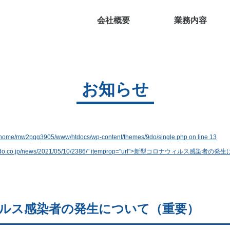
会社概要
業務内容
お知らせ
/home/mw2pgg3905/www/htdocs/wp-content/themes/9do/single.php on line
13
9do.co.jp/news/2021/05/10/2386/" itemprop="url">
新型コロナウィルス感染者の発生
ルス感染者の発生について（重要）